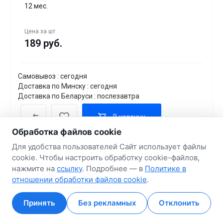
12 мес.
Цена за
шт
189 руб.
Самовывоз : сегодня
Доставка по Минску : сегодня
Доставка по Беларуси : послезавтра
В корзину
Обработка файлов cookie
Для удобства пользователей Сайт использует файлы
cookie. Чтобы настроить обработку cookie-файлов,
нажмите на
ссылку
. Подробнее — в
Политике в
отношении обработки файлов cookie
.
Принять
Без рекламных
Отклонить
Главная
Главная
Кабинет
Кабинет
Корзина
Корзина
Избранные
Избранные
Сравнение
Сравнение