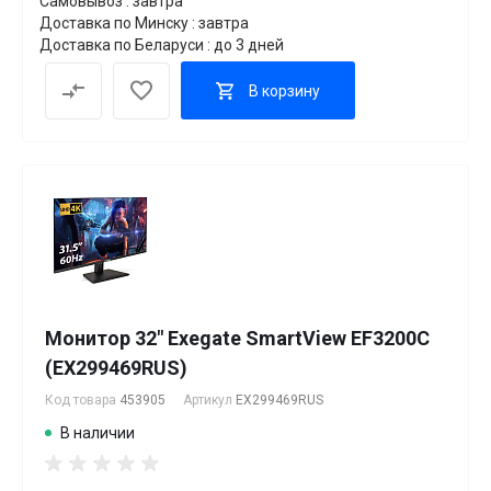
Самовывоз : завтра
Доставка по Минску : завтра
Доставка по Беларуси : до 3 дней
В корзину
Монитор 32" Exegate SmartView EF3200C
(EX299469RUS)
Код товара
453905
Артикул
EX299469RUS
В наличии