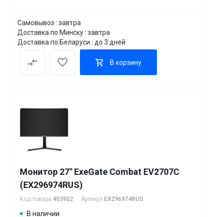
Самовывоз : завтра
Доставка по Минску : завтра
Доставка по Беларуси : до 3 дней
В корзину
Монитор 27" ExeGate Combat EV2707C
(EX296974RUS)
Код товара
453902
Артикул
EX296974RUS
В наличии