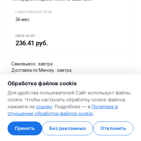
ГАРАНТИЙНЫЙ СРОК
36 мес.
Цена за
шт
236.41 руб.
Самовывоз : завтра
Доставка по Минску : завтра
Доставка по Беларуси : до 3 дней
Обработка файлов cookie
В корзину
Для удобства пользователей Сайт использует файлы
cookie. Чтобы настроить обработку cookie-файлов,
нажмите на
ссылку
. Подробнее — в
Политике в
отношении обработки файлов cookie
.
Принять
Без рекламных
Отклонить
Главная
Главная
Кабинет
Кабинет
Корзина
Корзина
Избранные
Избранные
Сравнение
Сравнение