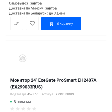
Самовывоз : завтра
Доставка по Минску : завтра
Доставка по Беларуси : до 3 дней
В корзину
Монитор 24" ExeGate ProSmart EH2407A
(EX299033RUS)
Код товара
457377
Артикул
EX299033RUS
В наличии