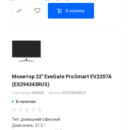
В корзину
Монитор 22" ExeGate ProSmart EV2207A
(EX294343RUS)
Код товара
444968
Артикул
EX294343RUS
В наличии
Тип: домашний/офисный
Диагональ: 21.5 "