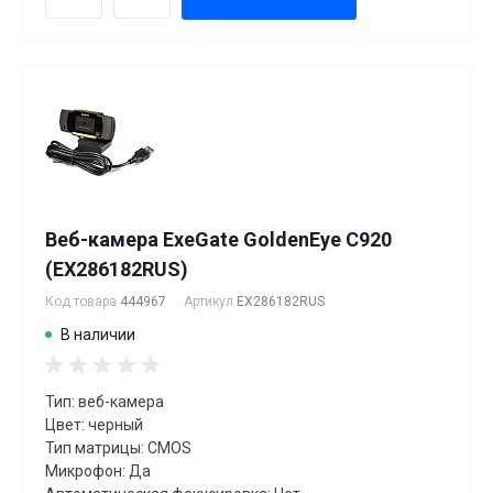
Веб-камера ExeGate GoldenEye C920
(EX286182RUS)
Код товара
444967
Артикул
EX286182RUS
В наличии
Тип: веб-камера
Цвет: черный
Тип матрицы: CMOS
Микрофон: Да