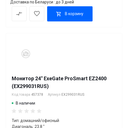
Доставка по Беларуси : до 3 дней
В корзину
Монитор 24" ExeGate ProSmart EZ2400
(EX299031RUS)
Код товара
457378
Артикул
EX299031RUS
В наличии
Тип: домашний/офисный
Диагональ: 23.8 "