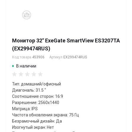
Монитор 32" ExeGate SmartView ES3207TA
(EX299474RUS)
Код товара
453906
Артикул
EX299474RUS
В наличии
Тип: домашний/офисный
Диагональ: 31.5 "
Соотношение сторон: 16:9
Разрешение: 2560x1440
Матрица: IPS
Частота обновления экрана: 75 Гц
Безрамочный дизайн: Да
Изогнутый экран: Нет