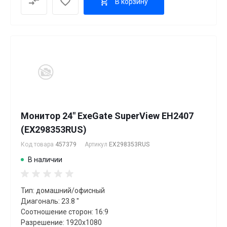
В корзину
Монитор 24" ExeGate SuperView EH2407
(EX298353RUS)
Код товара
457379
Артикул
EX298353RUS
В наличии
Тип: домашний/офисный
Диагональ: 23.8 "
Соотношение сторон: 16:9
Разрешение: 1920x1080