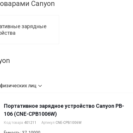
товарами Canyon
ативные зарядные
ойства
yon
 физических лиц
Портативное зарядное устройство Canyon PB-
106 (CNE-CPB1006W)
Код товара
401211
Артикул
CNE-CPB1006W
Ёмкость: 37, 10000