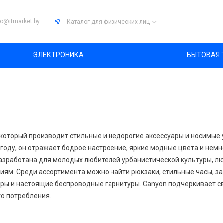
fo@itmarket.by
Каталог
для физических лиц
ЭЛЕКТРОНИКА
БЫТОВАЯ 
 который производит стильные и недорогие аксессуары и носимые 
году, он отражает бодрое настроение, яркие модные цвета и немн
азработана для молодых любителей урбанистической культуры, люд
иям. Среди ассортимента можно найти рюкзаки, стильные часы, за
ры и настоящие беспроводные гарнитуры. Canyon подчеркивает с
о потребления.