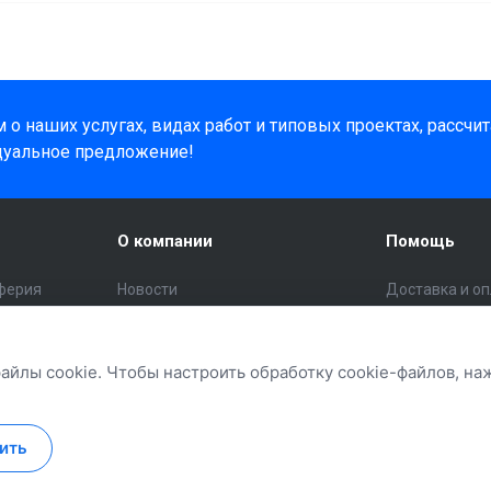
о наших услугах, видах работ и типовых проектах, рассчи
дуальное предложение!
О компании
Помощь
ферия
Новости
Доставка и о
Статьи
Помощь поку
инструмент
Отзывы
Вопрос - отве
файлы cookie. Чтобы настроить обработку cookie-файлов, н
Политика конфиденциальности
Бренды
Политика обработки cookie
Кредит и расс
ить