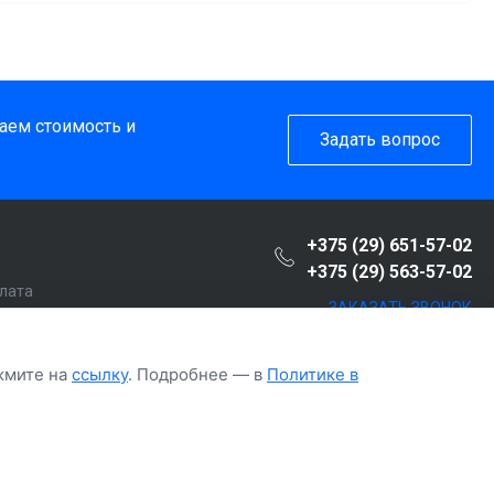
таем стоимость и
Задать вопрос
+375 (29) 651-57-02
+375 (29) 563-57-02
плата
ЗАКАЗАТЬ ЗВОНОК
пателю
т
ажмите на
ссылку
. Подробнее — в
Политике в
рочка