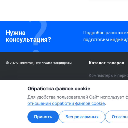
Нужна
Подробно расскажем 
консультация?
подготовим индиви
Каталог товаров
© 2026 Universe, Все права защищены
Компьютеры и пери
Электроника
Обработка файлов cookie
Бытовая техника и 
Для удобства пользователей Сайт использует 
Авто
отношении обработки файлов cookie
.
Принять
Без рекламных
Отклон