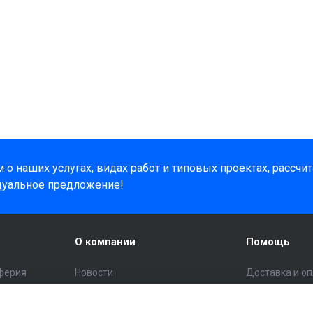
о наших услугах, видах работ и типовых проектах, рассчи
дуальное предложение!
О компании
Помощь
ферия
Новости
Доставка и о
Статьи
Помощь поку