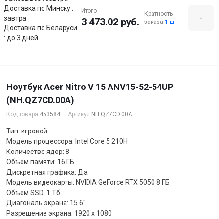
Доставка по Минску :
Итого
Кратность
-
завтра
3 473.02 руб.
заказа
1 шт
Доставка по Беларуси
: до 3 дней
Ноутбук Acer Nitro V 15 ANV15-52-54UP
(NH.QZ7CD.00A)
Код товара
453584
Артикул
NH.QZ7CD.00A
Тип: игровой
Модель процессора: Intel Core 5 210H
Количество ядер: 8
Объём памяти: 16 ГБ
Дискретная графика: Да
Модель видеокарты: NVIDIA GeForce RTX 5050 8 ГБ
Объем SSD: 1 Тб
Диагональ экрана: 15.6"
Разрешение экрана: 1920 x 1080