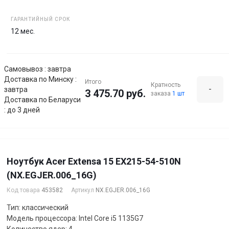
ГАРАНТИЙНЫЙ СРОК
12 мес.
Самовывоз : завтра
Доставка по Минску :
Итого
Кратность
-
завтра
3 475.70 руб.
заказа
1 шт
Доставка по Беларуси
: до 3 дней
Ноутбук Acer Extensa 15 EX215-54-510N
(NX.EGJER.006_16G)
Код товара
453582
Артикул
NX.EGJER.006_16G
Тип: классический
Модель процессора: Intel Core i5 1135G7
Количество ядер: 4