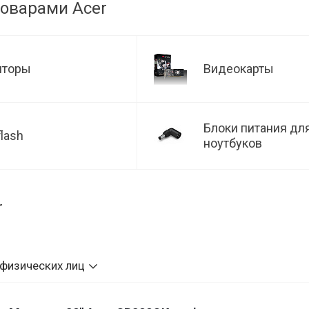
товарами Acer
иторы
Видеокарты
Блоки питания дл
flash
ноутбуков
r
 физических лиц