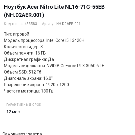
Ноутбук Acer Nitro Lite NL16-71G-55EB
(NH.D2AER.001)
Код товара
453583
Артикул
NH.D2AER.001
Тип: игровой
Модель процессора: Intel Core i5 13420H
Количество ядер: 8
Объём памяти: 16 ГБ
Дискретная графика: Да
Модель видеокарты: NVIDIA GeForce RTX 3050 6 ГБ
Объем SSD: 512 Гб
Диагональ экрана: 16.0"
Разрешение экрана: 1920 x 1200
Частота матрицы: 180 Гц
ГАРАНТИЙНЫЙ СРОК
12 мес.
Самовывоз : завтра