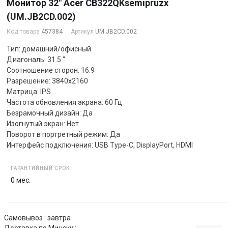
Монитор 32" Acer CB322QKsemipruzx
(UM.JB2CD.002)
Код товара
457384
Артикул
UM.JB2CD.002
Тип: домашний/офисный
Диагональ: 31.5 "
Соотношение сторон: 16:9
Разрешение: 3840x2160
Матрица: IPS
Частота обновления экрана: 60 Гц
Безрамочный дизайн: Да
Изогнутый экран: Нет
Поворот в портретный режим: Да
Интерфейс подключения: USB Type-C, DisplayPort, HDMI
ГАРАНТИЙНЫЙ СРОК
0 мес.
Самовывоз : завтра
Доставка по Минску :