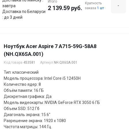
Итого
Кратность
-
завтра
2 139.59 руб.
заказа
1 шт
Доставка по Беларуси
: до 3 дней
Ноутбук Acer Aspire 7 A715-59G-58A8
(NH.QX6SA.001)
Код товара
453581
Артикул
NH.QX6SA.001
Тип: классический
Модель процессора: Intel Core i5 12450H
Количество ядер: 8
Объём памяти: 16 ГБ
Дискретная графика: Да
Модель видеокарты: NVIDIA GeForce RTX 3050 6 ГБ
Объем SSD: 512 Гб
Диагональ экрана: 15.6"
Разрешение экрана: 1920 x 1080
Частота матрицы: 144 Гц