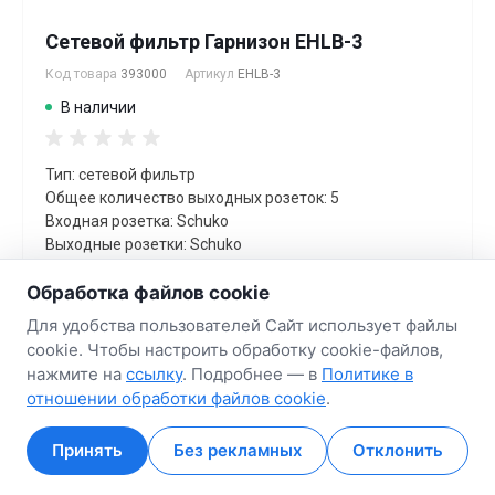
Сетевой фильтр Гарнизон EHLB-3
Код товара
393000
Артикул
EHLB-3
В наличии
Тип: сетевой фильтр
Общее количество выходных розеток: 5
Входная розетка: Schuko
Выходные розетки: Schuko
Длина шнура питания: 5 м
Эффективная мощность: 2200 Вт
Обработка файлов cookie
USB-порты: Нет
Для удобства пользователей Сайт использует файлы
cookie. Чтобы настроить обработку cookie-файлов,
ГАРАНТИЙНЫЙ СРОК
нажмите на
ссылку
. Подробнее — в
Политике в
12 мес.
отношении обработки файлов cookie
.
Цена за
шт
Принять
Без рекламных
Отклонить
22.51 руб.
Главная
Главная
Кабинет
Кабинет
Корзина
Корзина
Избранные
Избранные
Сравнение
Сравнение