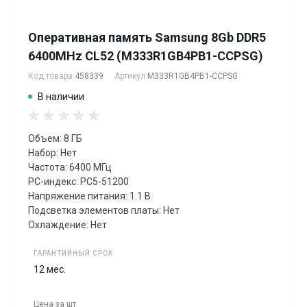
Оперативная память Samsung 8Gb DDR5
6400MHz CL52 (M333R1GB4PB1-CCPSG)
Код товара
458339
Артикул
M333R1GB4PB1-CCPSG
В наличии
Объем: 8 ГБ
Набор: Нет
Частота: 6400 МГц
PC-индекс: PC5-51200
Напряжение питания: 1.1 В
Подсветка элементов платы: Нет
Охлаждение: Нет
ГАРАНТИЙНЫЙ СРОК
12 мес.
Цена за
шт