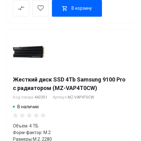
В корзину
Жесткий диск SSD 4Tb Samsung 9100 Pro
с радиатором (MZ-VAP4T0CW)
Код товара
442351
Артикул
MZ-VAP4T0CW
В наличии
Объём: 4 ТБ
Форм-фактор: M.2
Размеры M.2: 2280