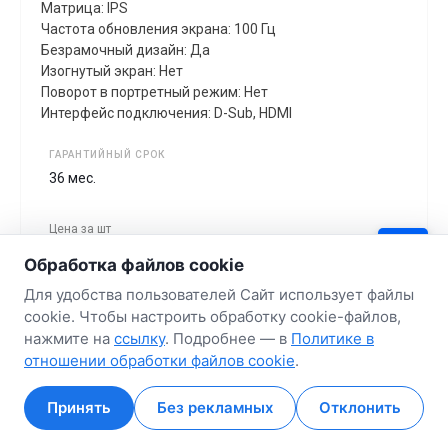
Матрица: IPS
Частота обновления экрана: 100 Гц
Безрамочный дизайн: Да
Изогнутый экран: Нет
Поворот в портретный режим: Нет
Интерфейс подключения: D-Sub, HDMI
ГАРАНТИЙНЫЙ СРОК
36 мес.
Цена за
шт
338.58 руб.
Обработка файлов cookie
Для удобства пользователей Сайт использует файлы
cookie. Чтобы настроить обработку cookie-файлов,
Самовывоз : до 5 дней
нажмите на
ссылку
. Подробнее — в
Политике в
Доставка по Минску : до 5 дней
отношении обработки файлов cookie
.
Доставка по Беларуси : до 8 дней
В корзину
Принять
Без рекламных
Отклонить
Главная
Главная
Кабинет
Кабинет
Корзина
Корзина
Избранные
Избранные
Сравнение
Сравнение