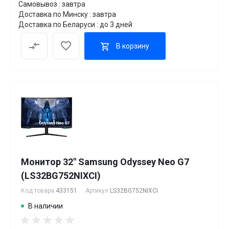
Самовывоз : завтра
Доставка по Минску : завтра
Доставка по Беларуси : до 3 дней
В корзину
Монитор 32" Samsung Odyssey Neo G7
(LS32BG752NIXCI)
Код товара
433151
Артикул
LS32BG752NIXCI
В наличии