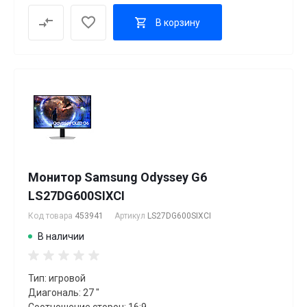
В корзину
Монитор Samsung Odyssey G6
LS27DG600SIXCI
Код товара
453941
Артикул
LS27DG600SIXCI
В наличии
Тип: игровой
Диагональ: 27 "