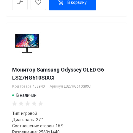
В корзину
Монитор Samsung Odyssey OLED G6
LS27HG610SIXCI
Код товара
453940
Артикул
LS27HG610SIXCI
В наличии
Тип: игровой
Диагональ: 27 "
Соотношение сторон: 16:9
Разрешение: 2560x1440