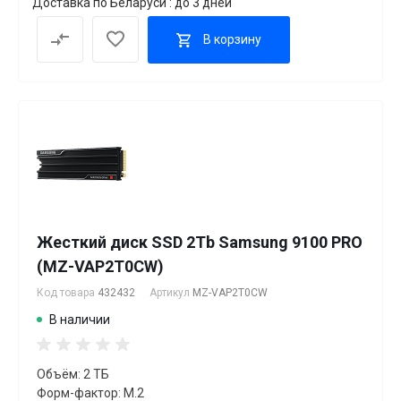
Доставка по Беларуси : до 3 дней
В корзину
Жесткий диск SSD 2Tb Samsung 9100 PRO
(MZ-VAP2T0CW)
Код товара
432432
Артикул
MZ-VAP2T0CW
В наличии
Объём: 2 ТБ
Форм-фактор: M.2