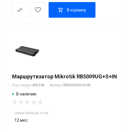
В корзину
Маршрутизатор Mikrotik RB5009UG+S+IN
Код товара
406246
Артикул
RB5009UG+S+IN
В наличии
ГАРАНТИЙНЫЙ СРОК
12 мес.