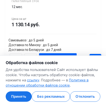
ГАРАНТИЙНЫЙ СРОК
12 мес.
Цена за
шт
1 130.14 руб.
Самовывоз : до 5 дней
Доставка по Минску : до 5 дней
Доставка по Беларуси : до 7 дней
В корзину
Обработка файлов cookie
Для удобства пользователей Сайт использует файлы
cookie. Чтобы настроить обработку cookie-файлов,
нажмите на
ссылку
. Подробнее — в
Политике в
отношении обработки файлов cookie
.
Принять
Без рекламных
Отклонить
Главная
Главная
Кабинет
Кабинет
Корзина
Корзина
Избранные
Избранные
Сравнение
Сравнение