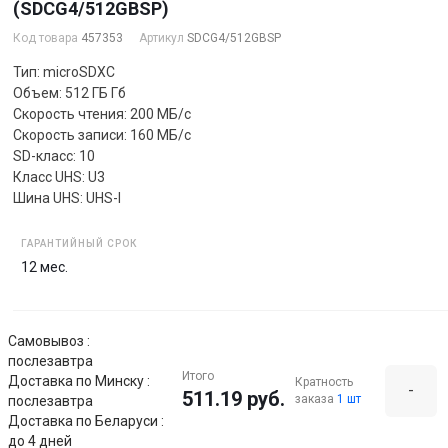
(SDCG4/512GBSP)
Код товара
457353
Артикул
SDCG4/512GBSP
Тип: microSDXC
Объем: 512 ГБ Гб
Скорость чтения: 200 МБ/с
Скорость записи: 160 МБ/с
SD-класс: 10
Класс UHS: U3
Шина UHS: UHS-I
ГАРАНТИЙНЫЙ СРОК
12 мес.
Самовывоз :
послезавтра
Итого
Доставка по Минску :
Кратность
-
511.19 руб.
заказа
1 шт
послезавтра
Доставка по Беларуси :
до 4 дней