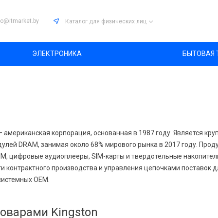
fo@itmarket.by
Каталог
для физических лиц
ЭЛЕКТРОНИКА
БЫТОВАЯ 
 – американская корпорация, основанная в 1987 году. Является к
улей DRAM, занимая около 68% мирового рынка в 2017 году. Прод
MM, цифровые аудиоплееры, SIM-карты и твердотельные накопител
ги контрактного производства и управления цепочками поставок 
системных OEM.
товарами Kingston