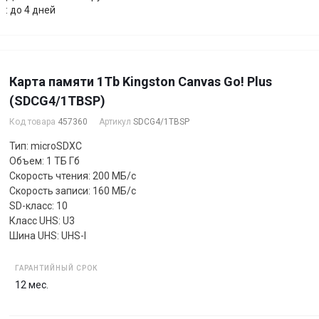
: до 4 дней
Карта памяти 1Tb Kingston Canvas Go! Plus
(SDCG4/1TBSP)
Код товара
457360
Артикул
SDCG4/1TBSP
Тип: microSDXC
Объем: 1 ТБ Гб
Скорость чтения: 200 МБ/с
Скорость записи: 160 МБ/с
SD-класс: 10
Класс UHS: U3
Шина UHS: UHS-I
ГАРАНТИЙНЫЙ СРОК
12 мес.