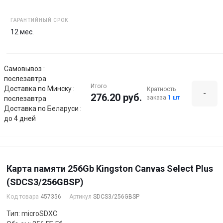
ГАРАНТИЙНЫЙ СРОК
12 мес.
Самовывоз :
послезавтра
Итого
Доставка по Минску :
Кратность
-
276.20 руб.
заказа
1 шт
послезавтра
Доставка по Беларуси :
до 4 дней
Карта памяти 256Gb Kingston Canvas Select Plus
(SDCS3/256GBSP)
Код товара
457356
Артикул
SDCS3/256GBSP
Тип: microSDXC