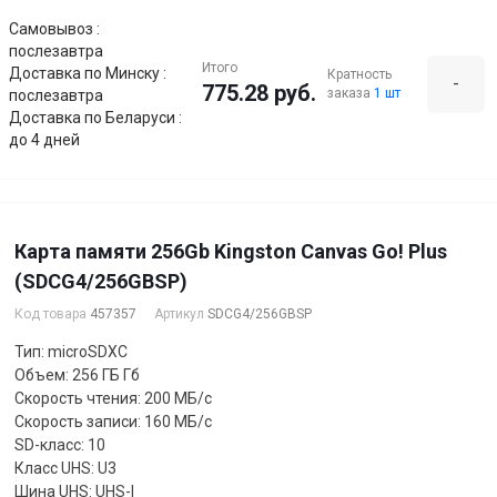
Самовывоз :
послезавтра
Итого
Доставка по Минску :
Кратность
-
775.28 руб.
заказа
1 шт
послезавтра
Доставка по Беларуси :
до 4 дней
Карта памяти 256Gb Kingston Canvas Go! Plus
(SDCG4/256GBSP)
Код товара
457357
Артикул
SDCG4/256GBSP
Тип: microSDXC
Объем: 256 ГБ Гб
Скорость чтения: 200 МБ/с
Скорость записи: 160 МБ/с
SD-класс: 10
Класс UHS: U3
Шина UHS: UHS-I