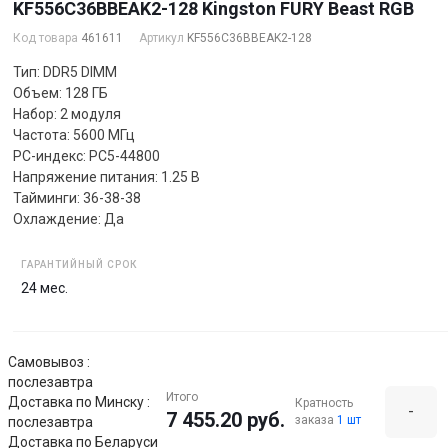
KF556C36BBEAK2-128 Kingston FURY Beast RGB
Код товара
461611
Артикул
KF556C36BBEAK2-128
Тип: DDR5 DIMM
Объем: 128 ГБ
Набор: 2 модуля
Частота: 5600 МГц
PC-индекс: PC5-44800
Напряжение питания: 1.25 В
Тайминги: 36-38-38
Охлаждение: Да
ГАРАНТИЙНЫЙ СРОК
24 мес.
Самовывоз :
послезавтра
Итого
Доставка по Минску :
Кратность
-
7 455.20 руб.
заказа
1 шт
послезавтра
Доставка по Беларуси