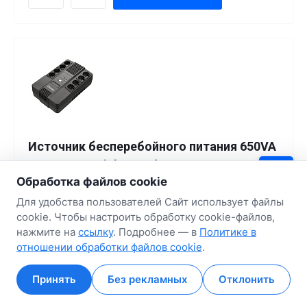
Источник бесперебойного питания 650VA
Powerman Brick 650 Plus
Обработка файлов cookie
Код товара
348362
Артикул
Brick 650 Plus
Для удобства пользователей Сайт использует файлы
В наличии
cookie. Чтобы настроить обработку cookie-файлов,
нажмите на
ссылку
. Подробнее — в
Политике в
отношении обработки файлов cookie
.
Тип: line-interactive, линейно-интерактивный
Мощность: 360 Вт
Полная мощность: 650 VA
Принять
Без рекламных
Отклонить
Общее количество выходных розеток: 8
Главная
Главная
Кабинет
Кабинет
Корзина
Корзина
Избранные
Избранные
Сравнение
Сравнение
Количество розеток с резервным питанием: 4