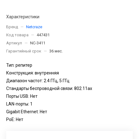
Характеристики
Бренд
—
Netcraze
Код товара
—
447431
Артикул
—
NC-3411
Гарантийный срок
—
36 мес.
Тип: репитер
Конструкция: внутренняя
Диапазон частот: 2.4 ГГц, 5 ГГц
Стандарты беспроводной связи: 802.11ax
Порты USB: Нет
LAN-порты: 1
Gigabit Ethernet: Нет
PoE: Нет