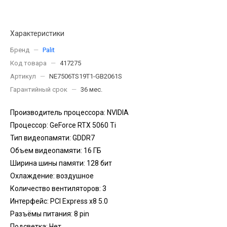
Характеристики
Бренд
—
Palit
Код товара
—
417275
Артикул
—
NE7506TS19T1-GB2061S
Гарантийный срок
—
36 мес.
Производитель процессора: NVIDIA
Процессор: GeForce RTX 5060 Ti
Тип видеопамяти: GDDR7
Объем видеопамяти: 16 ГБ
Ширина шины памяти: 128 бит
Охлаждение: воздушное
Количество вентиляторов: 3
Интерфейс: PCI Express x8 5.0
Разъёмы питания: 8 pin
Подсветка: Нет