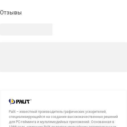
Отзывы
Palit – известный производитель графических ускорителей,
специализирующийся на создании высококачественных решений
для PC-гейминга и мультимедийных приложений. Основанная в
1988 году, компания Palit является крупнейшим авторизованным