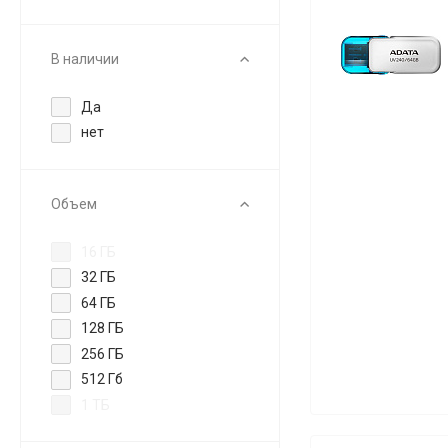
Samsung
SanDisk
В наличии
Silicon-Power
Transcend
Да
нет
Объем
16 ГБ
32 ГБ
64 ГБ
128 ГБ
256 ГБ
512 Гб
1 ТБ