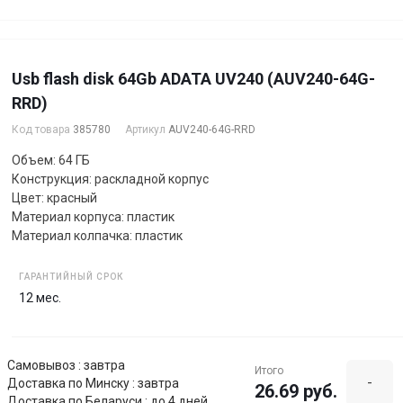
Usb flash disk 64Gb ADATA UV240 (AUV240-64G-
RRD)
Код товара
385780
Артикул
AUV240-64G-RRD
Объем: 64 ГБ
Конструкция: раскладной корпус
Цвет: красный
Материал корпуса: пластик
Материал колпачка: пластик
ГАРАНТИЙНЫЙ СРОК
12 мес.
Самовывоз : завтра
Итого
-
Доставка по Минску : завтра
26.69 руб.
Доставка по Беларуси : до 4 дней