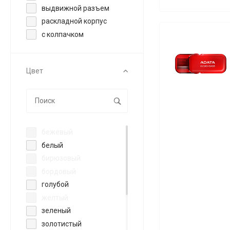
выдвижной разъем
раскладной корпус
с колпачком
Цвет
бежевый
белый
бирюзовый
бордовый
голубой
желтый
зеленый
золотистый