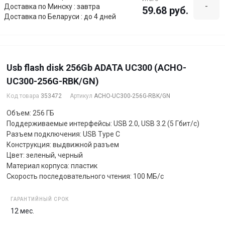
-
Доставка по Минску : завтра
59.68 руб.
Доставка по Беларуси : до 4 дней
Usb flash disk 256Gb ADATA UC300 (ACHO-
UC300-256G-RBK/GN)
Код товара
353472
Артикул
ACHO-UC300-256G-RBK/GN
Объем: 256 ГБ
Поддерживаемые интерфейсы: USB 2.0, USB 3.2 (5 Гбит/с)
Разъем подключения: USB Type C
Конструкция: выдвижной разъем
Цвет: зеленый, черный
Материал корпуса: пластик
Скорость последовательного чтения: 100 МБ/с
ГАРАНТИЙНЫЙ СРОК
12 мес.