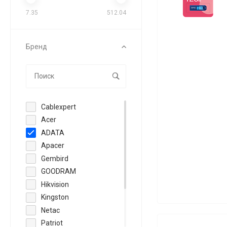
7.35
512.04
Бренд
Cablexpert
Acer
ADATA
Apacer
Gembird
GOODRAM
Hikvision
Kingston
Netac
Patriot