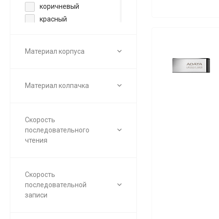
коричневый
красный
оранжевый
розовый
Материал корпуса
серебристый
серый
синий
Материал колпачка
титан
фиолетовый
черный
Скорость
последовательного
чтения
Скорость
последовательной
записи