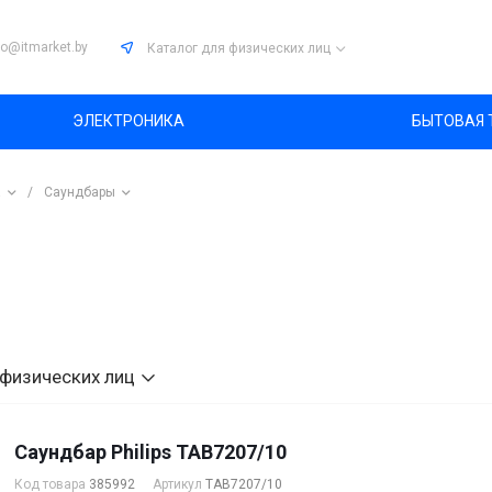
fo@itmarket.by
Каталог
для физических лиц
ЭЛЕКТРОНИКА
БЫТОВАЯ 
а
/
Саундбары
 физических лиц
Саундбар Philips TAB7207/10
Код товара
385992
Артикул
TAB7207/10