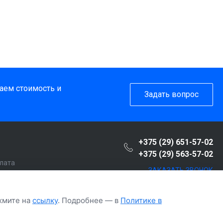
таем стоимость и
Задать вопрос
+375 (29) 651-57-02
+375 (29) 563-57-02
плата
ЗАКАЗАТЬ ЗВОНОК
пателю
т
ажмите на
ссылку
. Подробнее — в
Политике в
рочка