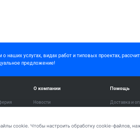
о наших услугах, видах работ и типовых проектах, рассчи
дуальное предложение!
О компании
Помощь
ферия
Новости
Доставка и о
Статьи
Помощь поку
инструмент
Отзывы
Вопрос - отве
файлы cookie. Чтобы настроить обработку cookie-файлов, н
Политика конфиденциальности
Бренды
Политика обработки cookie
Кредит и расс