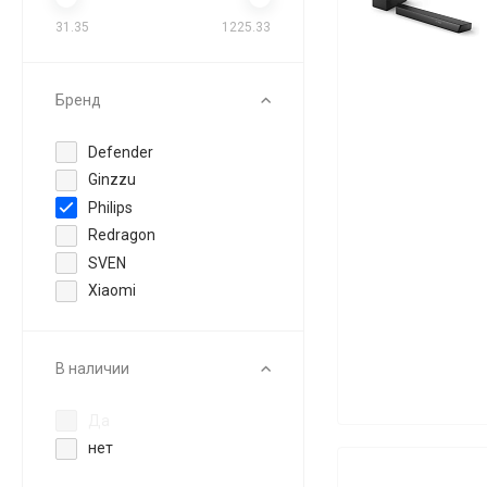
31.35
1225.33
Бренд
Defender
Ginzzu
Philips
Redragon
SVEN
Xiaomi
В наличии
Да
нет