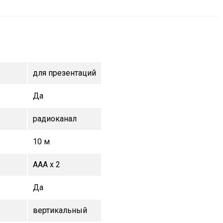
для презентаций
Да
радиоканал
10 м
AAA x 2
Да
вертикальный