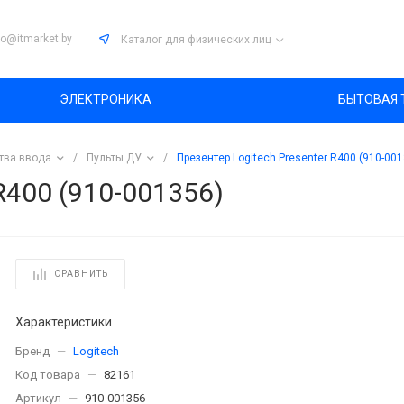
fo@itmarket.by
Каталог
для физических лиц
ЭЛЕКТРОНИКА
БЫТОВАЯ 
тва ввода
/
Пульты ДУ
/
Презентер Logitech Presenter R400 (910-001
R400 (910-001356)
СРАВНИТЬ
Характеристики
Бренд
—
Logitech
Код товара
—
82161
Артикул
—
910-001356