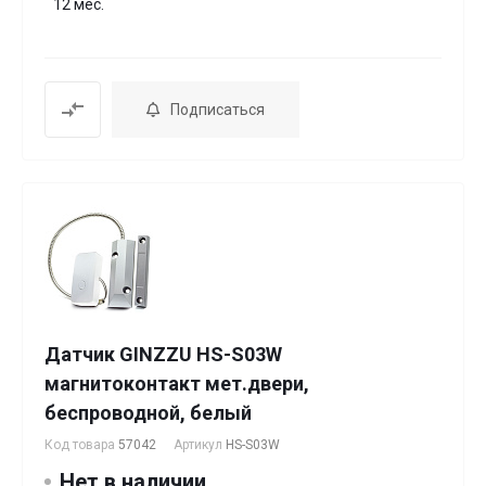
12 мес.
Подписаться
Датчик GINZZU HS-S03W
магнитоконтакт мет.двери,
беспроводной, белый
Код товара
57042
Артикул
HS-S03W
Нет в наличии