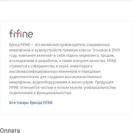
Бренд FIFINE — это китайский производитель современных
микрофонов и аудиоустройств премиум класса. Основан в 2009
году, компания включает в себя отделы маркетинга, продаж,
исследований и разработок, а также контроля качества. FIFINE
стремится к совершенству в звуке, инвестируя в
высококвалифицированных инженеров и передовые
аудиотехнологии для создания высококачественных
микрофонов, аудиооборудования и аксессуаров. Продукция
FIFINE отличается чистым и ясным звуком, универсальностью
подключения и функциональностью.
Все товары бренда FIFINE
Оплата