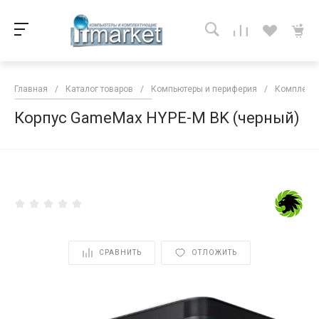
Главная
/
Каталог товаров
/
Компьютеры и периферия
/
Комплекту
Корпус GameMax HYPE-M BK (черный)
<
СРАВНИТЬ
ОТЛОЖИТЬ