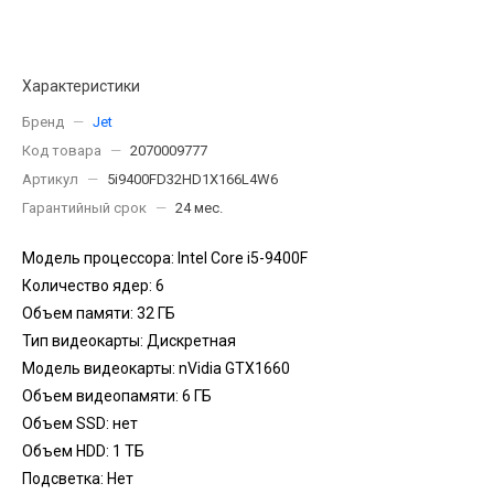
Характеристики
Бренд
—
Jet
Код товара
—
2070009777
Артикул
—
5i9400FD32HD1X166L4W6
Гарантийный срок
—
24 мес.
Модель процессора: Intel Core i5-9400F
Количество ядер: 6
Объем памяти: 32 ГБ
Тип видеокарты: Дискретная
Модель видеокарты: nVidia GTX1660
Объем видеопамяти: 6 ГБ
Объем SSD: нет
Объем HDD: 1 TБ
Подсветка: Нет