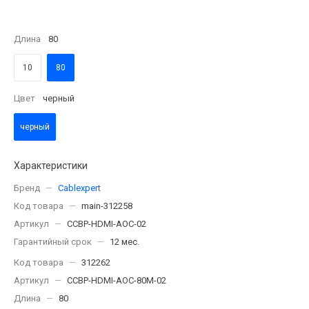
Длина
80
10
80
Цвет
черный
черный
Характеристики
Бренд
—
Cablexpert
Код товара
—
main-312258
Артикул
—
CCBP-HDMI-AOC-02
Гарантийный срок
—
12 мес.
Код товара
—
312262
Артикул
—
CCBP-HDMI-AOC-80M-02
Длина
—
80