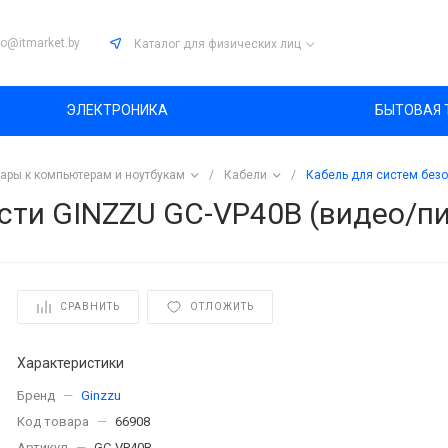
fo@itmarket.by
Каталог
для физических лиц
ЭЛЕКТРОНИКА
БЫТОВАЯ 
ары к компьютерам и ноутбукам
/
Кабели
/
Кабель для систем безо
сти GINZZU GC-VP40B (видео/пи
СРАВНИТЬ
ОТЛОЖИТЬ
Характеристики
Бренд
—
Ginzzu
Код товара
—
66908
Артикул
—
GC-VP40B