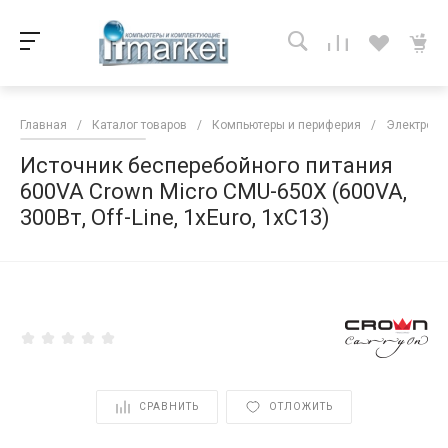
Главная
/
Каталог товаров
/
Компьютеры и периферия
/
Электропи
Источник бесперебойного питания
600VA Crown Micro CMU-650X (600VA,
300Вт, Off-Line, 1хEuro, 1хC13)
<
СРАВНИТЬ
ОТЛОЖИТЬ