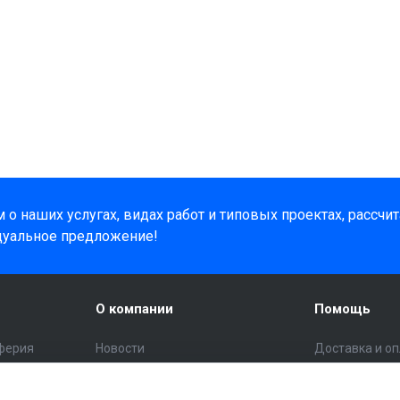
о наших услугах, видах работ и типовых проектах, рассчи
дуальное предложение!
О компании
Помощь
ферия
Новости
Доставка и о
Статьи
Помощь поку