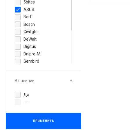
5bites
ASUS
Bort
Bosch
Civilight
DeWalt
Digitus
Dnipro-M
Gembird
Kolner
Konoos
В наличии
MACTRONIC
Makita
Да
Milwaukee
нет
NV Print
RONOL
Xiaomi
ПРИМЕНИТЬ