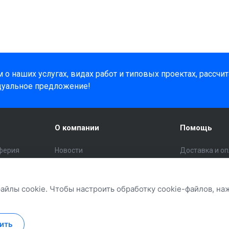
о наших услугах, видах работ и типовых проектах, рассчи
дуальное предложение!
О компании
Помощь
ферия
Новости
Доставка и о
Статьи
Помощь поку
инструмент
Отзывы
Вопрос - отве
файлы cookie. Чтобы настроить обработку cookie-файлов, н
Политика конфиденциальности
Бренды
Политика обработки cookie
Кредит и расс
ить