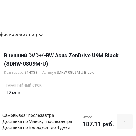
 физических лиц
Внешний DVD+/-RW Asus ZenDrive U9M Black
(SDRW-08U9M-U)
Код товара
314333
Артикул
SDRW-08U9M-U Black
ГАРАНТИЙНЫЙ СРОК
12 мес.
Самовывоз : послезавтра
Итого
-
Доставка по Минску : послезавтра
187.11 руб.
Доставка по Беларуси : до 4 дней