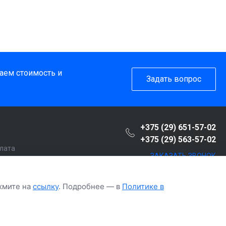
таем стоимость и
Задать вопрос
+375 (29) 651-57-02
+375 (29) 563-57-02
плата
ЗАКАЗАТЬ ЗВОНОК
пателю
т
ажмите на
ссылку
. Подробнее — в
Политике в
рочка