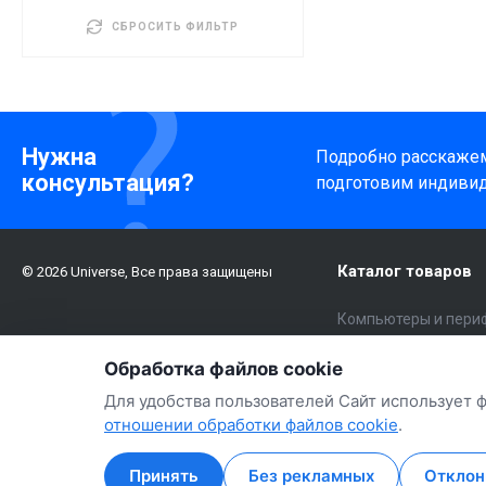
СБРОСИТЬ ФИЛЬТР
Нужна
Подробно расскажем 
консультация?
подготовим индиви
Каталог товаров
© 2026 Universe, Все права защищены
Компьютеры и пери
Электроника
Обработка файлов cookie
Бытовая техника и 
Для удобства пользователей Сайт использует 
Авто
отношении обработки файлов cookie
.
Принять
Без рекламных
Отклон