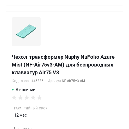
Чехол-трансформер Nuphy NuFolio Azure
Mist (NF-Air75v3-AM) для беспроводных
клавиатур Air75 V3
Код товара
446886
Артикул
NF-Air75v3-AM
В наличии
ГАРАНТИЙНЫЙ СРОК
12 мес.
Цена за
шт