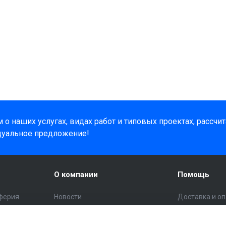
о наших услугах, видах работ и типовых проектах, рассчи
дуальное предложение!
О компании
Помощь
ферия
Новости
Доставка и о
Статьи
Помощь поку