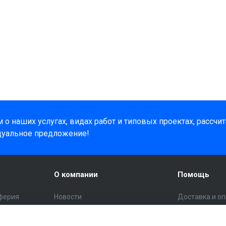
о наших услугах, видах работ и типовых проектах, рассчи
дуальное предложение!
О компании
Помощь
ферия
Новости
Доставка и о
Статьи
Помощь поку