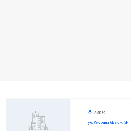
Адрес:
ул. Кнорина 6Б пом. 5Н