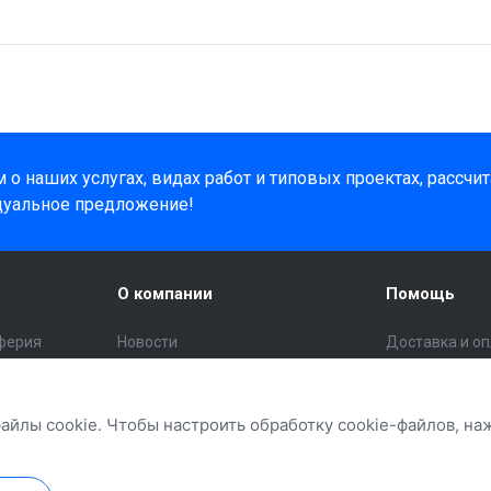
о наших услугах, видах работ и типовых проектах, рассчи
дуальное предложение!
О компании
Помощь
ферия
Новости
Доставка и о
Статьи
Помощь поку
инструмент
Отзывы
Вопрос - отве
файлы cookie. Чтобы настроить обработку cookie-файлов, н
Политика конфиденциальности
Бренды
Политика обработки cookie
Кредит и расс