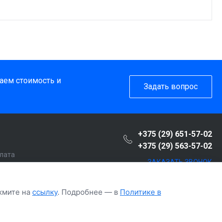
таем стоимость и
Задать вопрос
+375 (29) 651-57-02
+375 (29) 563-57-02
плата
ЗАКАЗАТЬ ЗВОНОК
пателю
т
ажмите на
ссылку
. Подробнее — в
Политике в
рочка